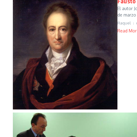
Fausto
El autor 
de marzo 
Raquel
Read Mor