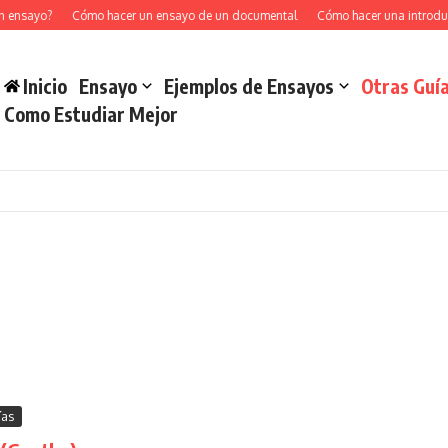
sayo?
Cómo hacer un ensayo de un documental
Cómo hacer una introducció
Inicio
Ensayo
Ejemplos de Ensayos
Otras Guí
Como Estudiar Mejor
ías