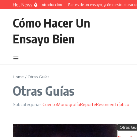
Saltar al contenido
Hot News
34 Ejemplos de introducción
Partes de un ensayo, ¿cómo estructurar un en
Cómo Hacer Un
Ensayo Bien
Home
/
Otras Guías
Otras Guías
Subcategorías:
Cuento
Monografía
Reporte
Resumen
Tríptico
Otras Gu