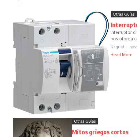
Otras Guías
Interrupt
Interruptor d
nos otorga un
Raquel
nov
Read More
Otras Guías
Mitos griegos cortos