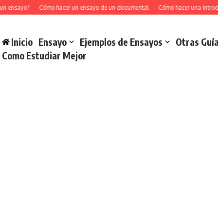
un ensayo?
Cómo hacer un ensayo de un documental
Cómo hacer una introd
Inicio
Ensayo
Ejemplos de Ensayos
Otras Guí
Como Estudiar Mejor