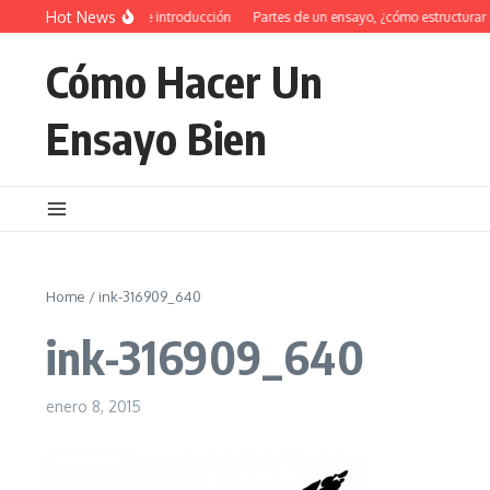
Saltar al contenido
Hot News
34 Ejemplos de introducción
Partes de un ensayo, ¿cómo estructurar 
Cómo Hacer Un
Ensayo Bien
Home
/
ink-316909_640
ink-316909_640
enero 8, 2015