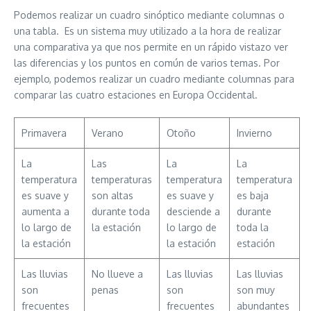
Podemos realizar un cuadro sinóptico mediante columnas o
una tabla. Es un sistema muy utilizado a la hora de realizar
una comparativa ya que nos permite en un rápido vistazo ver
las diferencias y los puntos en común de varios temas. Por
ejemplo, podemos realizar un cuadro mediante columnas para
comparar las cuatro estaciones en Europa Occidental.
Primavera
Verano
Otoño
Invierno
La
Las
La
La
temperatura
temperaturas
temperatura
temperatura
es suave y
son altas
es suave y
es baja
aumenta a
durante toda
desciende a
durante
lo largo de
la estación
lo largo de
toda la
la estación
la estación
estación
Las lluvias
No llueve a
Las lluvias
Las lluvias
son
penas
son
son muy
frecuentes
frecuentes
abundantes