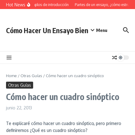
Saltar al contenido
Hot News
34 Ejemplos de introducción
Partes de un ensayo, ¿cómo estructur
Cómo Hacer Un Ensayo Bien
Menu
Home
/
Otras Guías
/
Cómo hacer un cuadro sinóptico
Otras Guías
Cómo hacer un cuadro sinóptico
junio 22, 2013
Te explicaré cómo hacer un cuadro sinóptico, pero primero
definiremos ¿Qué es un cuadro sinóptico?