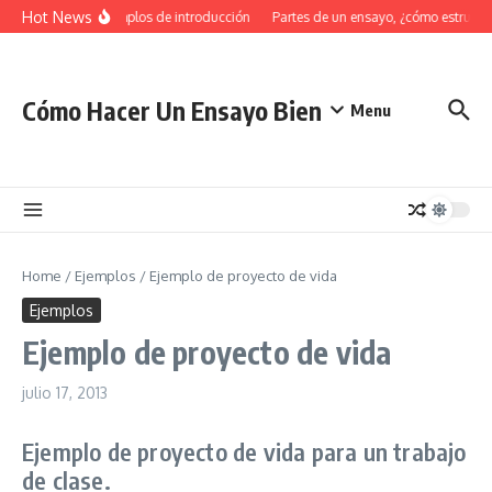
Saltar al contenido
Hot News
34 Ejemplos de introducción
Partes de un ensayo, ¿cómo estructur
Cómo Hacer Un Ensayo Bien
Menu
Home
/
Ejemplos
/
Ejemplo de proyecto de vida
Ejemplos
Ejemplo de proyecto de vida
julio 17, 2013
Ejemplo de proyecto de vida para un trabajo
de clase.