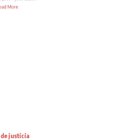
ead More
de justicia