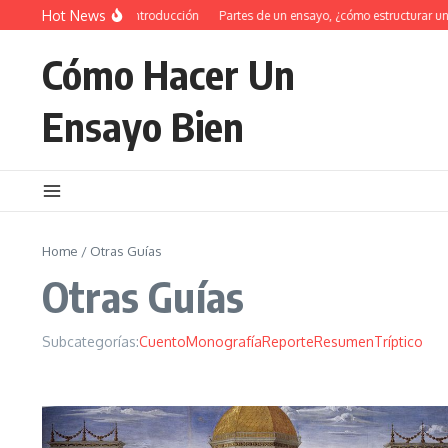
Saltar al contenido
Hot News
34 Ejemplos de introducción
Partes de un ensayo, ¿cómo estructurar un ens
Cómo Hacer Un
Ensayo Bien
Home
/
Otras Guías
Otras Guías
Subcategorías:
Cuento
Monografía
Reporte
Resumen
Tríptico