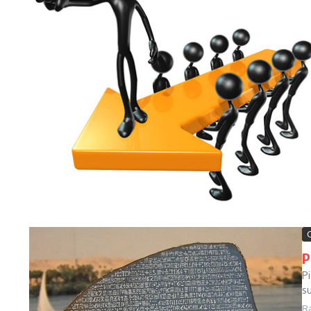
P
P
s
R