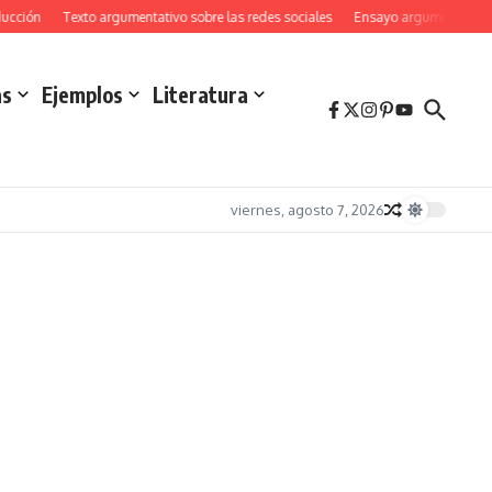
ucción
Texto argumentativo sobre las redes sociales
Ensayo argumentativo s
as
Ejemplos
Literatura
viernes, agosto 7, 2026