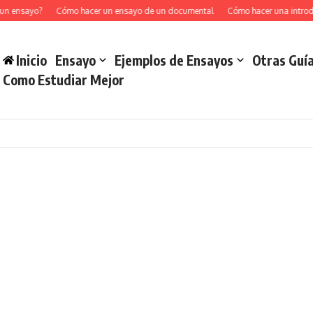
un ensayo?
Cómo hacer un ensayo de un documental
Cómo hacer una introd
Inicio
Ensayo
Ejemplos de Ensayos
Otras Guí
Como Estudiar Mejor