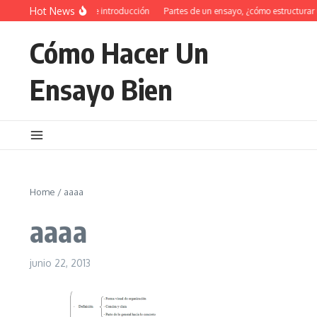
Saltar al contenido
Hot News
34 Ejemplos de introducción
Partes de un ensayo, ¿cómo estructurar 
Cómo Hacer Un
Ensayo Bien
Home
/
aaaa
aaaa
junio 22, 2013