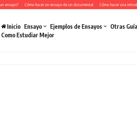
un ensayo?
Cómo hacer un ensayo de un documental
Cómo hacer una introd
Inicio
Ensayo
Ejemplos de Ensayos
Otras Guí
Como Estudiar Mejor