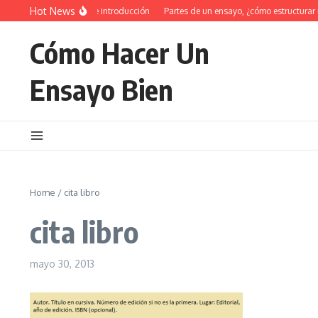
Saltar al contenido
Hot News
34 Ejemplos de introducción
Partes de un ensayo, ¿cómo estructurar 
Cómo Hacer Un
Ensayo Bien
Home
/
cita libro
cita libro
mayo 30, 2013