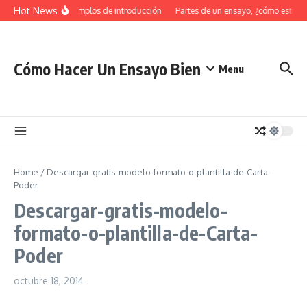
Saltar al contenido
Hot News
34 Ejemplos de introducción
Partes de un ensayo, ¿cómo estruct
Cómo Hacer Un Ensayo Bien
Menu
Home
/
Descargar-gratis-modelo-formato-o-plantilla-de-Carta-
Poder
Descargar-gratis-modelo-
formato-o-plantilla-de-Carta-
Poder
octubre 18, 2014