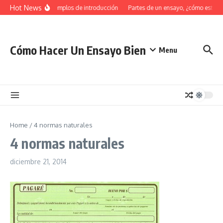
Saltar al contenido
Hot News
34 Ejemplos de introducción
Partes de un ensayo, ¿cómo estruc
Cómo Hacer Un Ensayo Bien
Menu
Home
/
4 normas naturales
4 normas naturales
diciembre 21, 2014