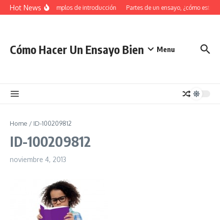
Saltar al contenido
Hot News
34 Ejemplos de introducción
Partes de un ensayo, ¿cómo estruc
Cómo Hacer Un Ensayo Bien
Menu
Home
/
ID-100209812
ID-100209812
noviembre 4, 2013