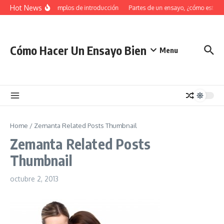
Saltar al contenido
Hot News
34 Ejemplos de introducción
Partes de un ensayo, ¿cómo estruc
Cómo Hacer Un Ensayo Bien
Menu
Home
/
Zemanta Related Posts Thumbnail
Zemanta Related Posts
Thumbnail
octubre 2, 2013