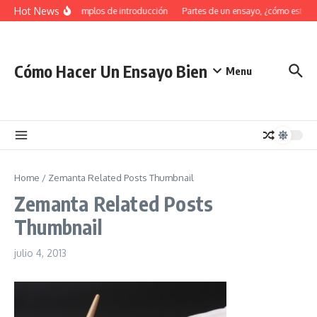
Saltar al contenido
Hot News
34 Ejemplos de introducción
Partes de un ensayo, ¿cómo estruc
Cómo Hacer Un Ensayo Bien
Menu
Home
/
Zemanta Related Posts Thumbnail
Zemanta Related Posts
Thumbnail
julio 4, 2013