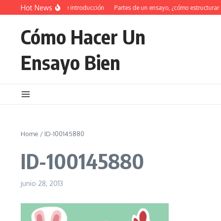
Saltar al contenido
Hot News
34 Ejemplos de introducción
Partes de un ensayo, ¿cómo estructurar 
Cómo Hacer Un
Ensayo Bien
Home
/
ID-100145880
ID-100145880
junio 28, 2013