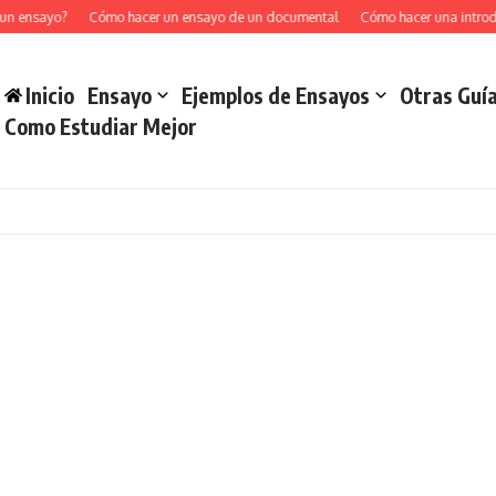
un ensayo?
Cómo hacer un ensayo de un documental
Cómo hacer una introd
Inicio
Ensayo
Ejemplos de Ensayos
Otras Guí
Como Estudiar Mejor