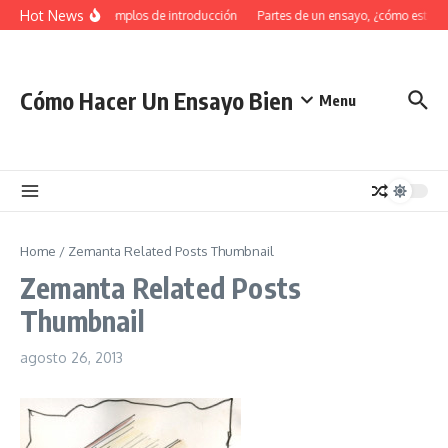
Saltar al contenido
Hot News
34 Ejemplos de introducción
Partes de un ensayo, ¿cómo estruc
Cómo Hacer Un Ensayo Bien
Menu
Home
/
Zemanta Related Posts Thumbnail
Zemanta Related Posts
Thumbnail
agosto 26, 2013