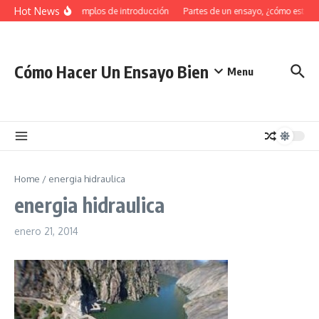
Saltar al contenido
Hot News
34 Ejemplos de introducción
Partes de un ensayo, ¿cómo estruc
Cómo Hacer Un Ensayo Bien
Menu
Home
/
energia hidraulica
energia hidraulica
enero 21, 2014