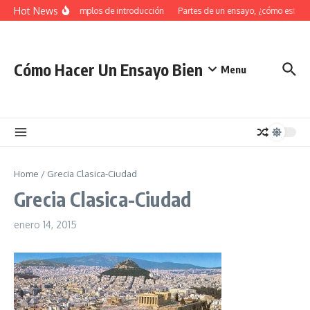
Saltar al contenido
Hot News
34 Ejemplos de introducción
Partes de un ensayo, ¿cómo estruc
Cómo Hacer Un Ensayo Bien
Menu
Home
/
Grecia Clasica-Ciudad
Grecia Clasica-Ciudad
enero 14, 2015