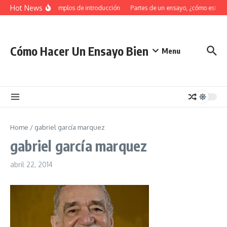
Saltar al contenido
Hot News
34 Ejemplos de introducción
Partes de un ensayo, ¿cómo estruc
Cómo Hacer Un Ensayo Bien
Menu
Home
/
gabriel garcía marquez
gabriel garcía marquez
abril 22, 2014