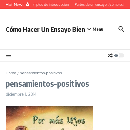
Saltar al contenido
Hot News
34 Ejemplos de introducción
Partes de un ensayo, ¿cómo estruc
Cómo Hacer Un Ensayo Bien
Menu
Home
/
pensamientos-positivos
pensamientos-positivos
diciembre 1, 2014