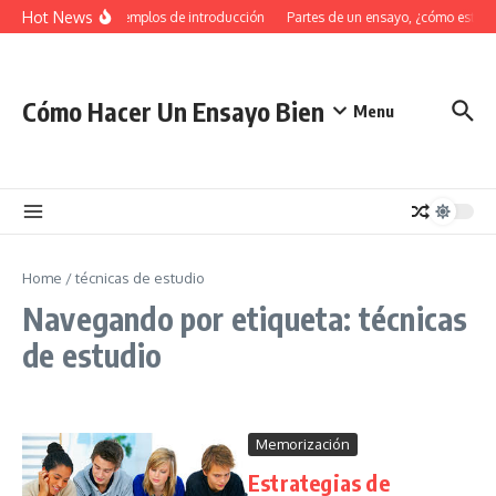
Saltar al contenido
Hot News
34 Ejemplos de introducción
Partes de un ensayo, ¿cómo estruc
Cómo Hacer Un Ensayo Bien
Menu
Home
/
técnicas de estudio
Navegando por etiqueta: técnicas
de estudio
Memorización
Estrategias de