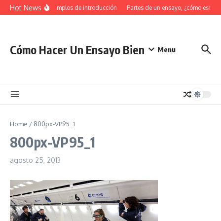
Saltar al contenido
Hot News
34 Ejemplos de introducción
Partes de un ensayo, ¿cómo estruct
Cómo Hacer Un Ensayo Bien
Menu
Home
/
800px-VP95_1
800px-VP95_1
agosto 25, 2013