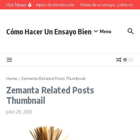
Saltar al contenido
Hot News
34 Ejemplos de introducción
Partes de un ensayo, ¿cómo estruc
Cómo Hacer Un Ensayo Bien
Menu
Home
/
Zemanta Related Posts Thumbnail
Zemanta Related Posts
Thumbnail
julio 28, 2013