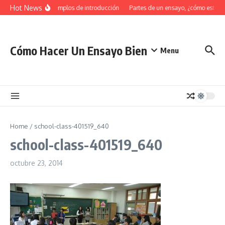
Saltar al contenido
Hot News
34 Ejemplos de introducción
Partes de un ensayo, ¿cómo estruc
Cómo Hacer Un Ensayo Bien
Menu
Home
/
school-class-401519_640
school-class-401519_640
octubre 23, 2014