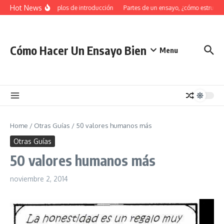
Saltar al contenido
Hot News
34 Ejemplos de introducción
Partes de un ensayo, ¿cómo estructur
Cómo Hacer Un Ensayo Bien
Menu
Home
/
Otras Guías
/
50 valores humanos más
Otras Guías
50 valores humanos más
noviembre 2, 2014