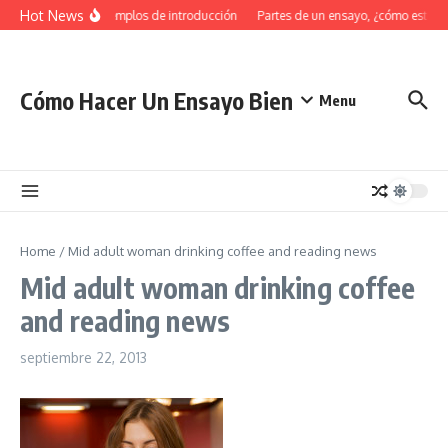
Saltar al contenido
Hot News
34 Ejemplos de introducción
Partes de un ensayo, ¿cómo estruc
Cómo Hacer Un Ensayo Bien
Menu
Home
/
Mid adult woman drinking coffee and reading news
Mid adult woman drinking coffee
and reading news
septiembre 22, 2013