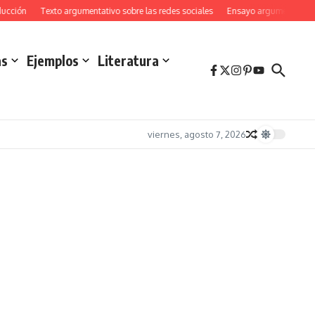
ucción
Texto argumentativo sobre las redes sociales
Ensayo argumentativo s
as
Ejemplos
Literatura
viernes, agosto 7, 2026