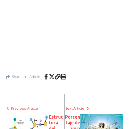
Share this Article
Previous Article
Next Article
Estruc
Porcen
tura
taje de
del
agua