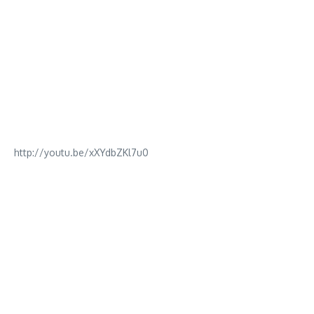
http://youtu.be/xXYdbZKl7u0