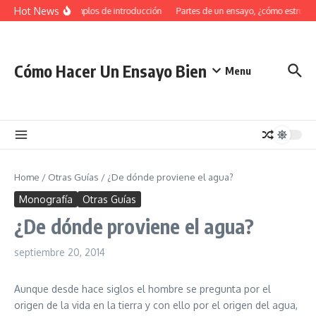
Saltar al contenido
Hot News
34 Ejemplos de introducción
Partes de un ensayo, ¿cómo estructu
Cómo Hacer Un Ensayo Bien
Menu
Home
/
Otras Guías
/
¿De dónde proviene el agua?
Monografía
Otras Guías
¿De dónde proviene el agua?
septiembre 20, 2014
Aunque desde hace siglos el hombre se pregunta por el
origen de la vida en la tierra y con ello por el origen del agua,