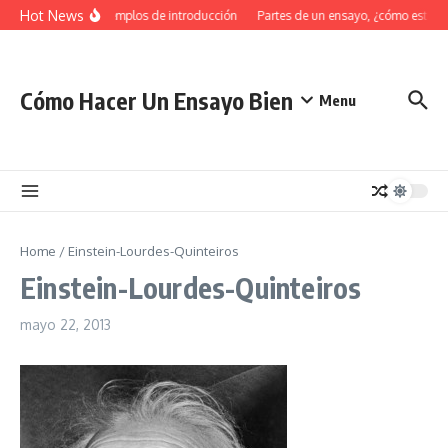
Saltar al contenido
Hot News
34 Ejemplos de introducción
Partes de un ensayo, ¿cómo estruc
Cómo Hacer Un Ensayo Bien
Menu
Home
/
Einstein-Lourdes-Quinteiros
Einstein-Lourdes-Quinteiros
mayo 22, 2013