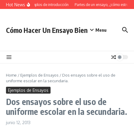
Saltar al contenido
Hot News
34 Ejemplos de introducción
Partes de un ensayo, ¿cómo estructu
Cómo Hacer Un Ensayo Bien
Menu
Home
/
Ejemplos de Ensayos
/
Dos ensayos sobre el uso de
uniforme escolar en la secundaria.
Ejemplos de Ensayos
Dos ensayos sobre el uso de
uniforme escolar en la secundaria.
junio 12, 2013