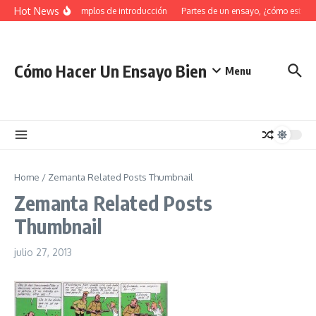
Saltar al contenido
Hot News
34 Ejemplos de introducción
Partes de un ensayo, ¿cómo estruct
Cómo Hacer Un Ensayo Bien
Menu
Home
/
Zemanta Related Posts Thumbnail
Zemanta Related Posts
Thumbnail
julio 27, 2013