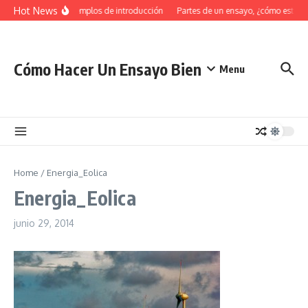
Saltar al contenido
Hot News
34 Ejemplos de introducción
Partes de un ensayo, ¿cómo estruc
Cómo Hacer Un Ensayo Bien
Menu
Home
/
Energia_Eolica
Energia_Eolica
junio 29, 2014