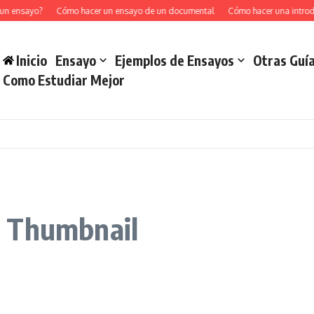
un ensayo?
Cómo hacer un ensayo de un documental
Cómo hacer una introd
Inicio
Ensayo
Ejemplos de Ensayos
Otras Guí
Como Estudiar Mejor
s Thumbnail