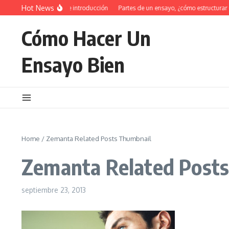
Saltar al contenido
Hot News
34 Ejemplos de introducción
Partes de un ensayo, ¿cómo estructurar 
Cómo Hacer Un
Ensayo Bien
Home
/
Zemanta Related Posts Thumbnail
Zemanta Related Post
septiembre 23, 2013