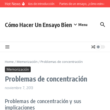
Saltar al contenido
Hot News
34 Ejemplos de introducción
Partes de un ensayo, ¿cómo estructurar
Cómo Hacer Un Ensayo Bien
Menu
Home
/
Memorización
/
Problemas de concentración
Memorización
Problemas de concentración
noviembre 7, 2013
Problemas de concentración y sus
implicaciones