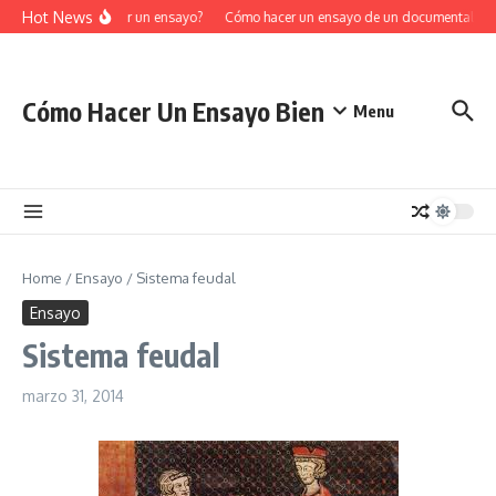
Saltar al contenido
Hot News
yo, ¿cómo estructurar un ensayo?
Cómo hacer un ensayo de un documental
C
Cómo Hacer Un Ensayo Bien
Menu
Home
/
Ensayo
/
Sistema feudal
Ensayo
Sistema feudal
marzo 31, 2014