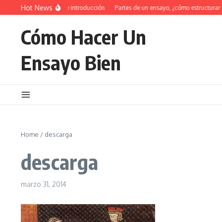
Saltar al contenido
Hot News
34 Ejemplos de introducción
Partes de un ensayo, ¿cómo estructurar 
Cómo Hacer Un
Ensayo Bien
Home
/
descarga
descarga
marzo 31, 2014