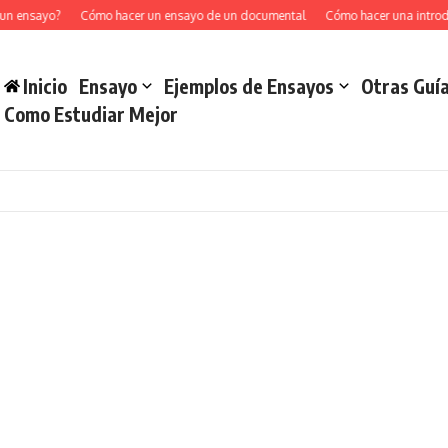
un ensayo?
Cómo hacer un ensayo de un documental
Cómo hacer una introd
Inicio
Ensayo
Ejemplos de Ensayos
Otras Guí
Como Estudiar Mejor