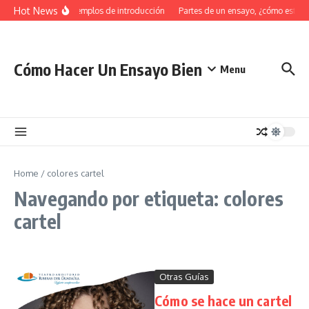
Saltar al contenido
Hot News
34 Ejemplos de introducción
Partes de un ensayo, ¿cómo estruc
Cómo Hacer Un Ensayo Bien
Menu
Home
/
colores cartel
Navegando por etiqueta: colores
cartel
Otras Guías
Cómo se hace un cartel