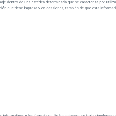
nsaje dentro de una estética determinada que se caracteriza por utiliz
ación que tiene impresa y en ocasiones, también de que esta informaci
os informativos y los formativos. En los primeros se trata simplemente