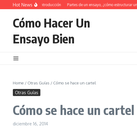
Saltar al contenido
Hot News
34 Ejemplos de introducción
Partes de un ensayo, ¿cómo estructurar un en
Cómo Hacer Un
Ensayo Bien
Home
/
Otras Guías
/
Cómo se hace un cartel
Otras Guías
Cómo se hace un cartel
diciembre 16, 2014