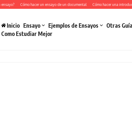
sayo?
Cómo hacer un ensayo de un documental
Cómo hacer una introducción
Inicio
Ensayo
Ejemplos de Ensayos
Otras Guí
Como Estudiar Mejor