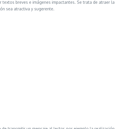
ar textos breves e imágenes impactantes. Se trata de atraer la
ón sea atractiva y sugerente.
 de transmitir un mensaje al lector, por ejemplo la realización