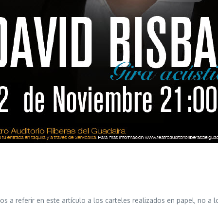
 a referir en este artículo a los carteles realizados en papel, no a l