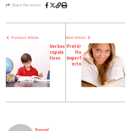
Share this Article
Previous Article
Next Article
Verbos
Pretér
copula
ito
tivos
Imperf
ecto
Raquel