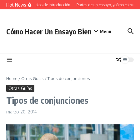
Saltar al contenido
Hot News
34 Ejemplos de introducción
Partes de un ensayo, ¿cómo estructura
Cómo Hacer Un Ensayo Bien
Menu
Home
/
Otras Guías
/
Tipos de conjunciones
Otras Guías
Tipos de conjunciones
marzo 20, 2014