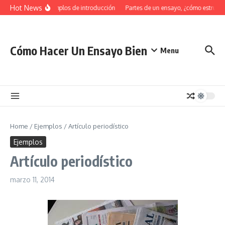
Saltar al contenido
Hot News
34 Ejemplos de introducción
Partes de un ensayo, ¿cómo estructu
Cómo Hacer Un Ensayo Bien
Menu
Home
/
Ejemplos
/
Artículo periodístico
Ejemplos
Artículo periodístico
marzo 11, 2014