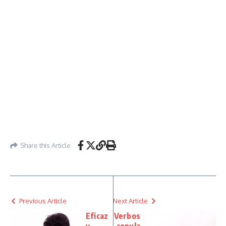
Share this Article
Previous Article
Next Article
Eficaz
Verbos