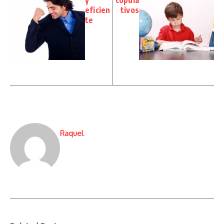
y
copula
eficien
tivos
te
Raquel