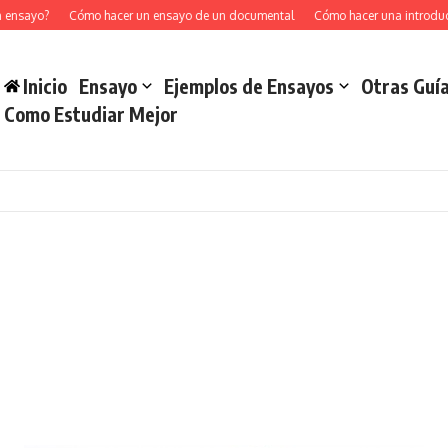
sayo?
Cómo hacer un ensayo de un documental
Cómo hacer una introducció
Inicio
Ensayo
Ejemplos de Ensayos
Otras Guí
Como Estudiar Mejor