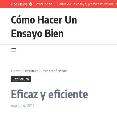
Saltar al contenido
Hot News
34 Ejemplos de introducción
Partes de un ensayo, ¿cómo estructurar un en
Cómo Hacer Un
Ensayo Bien
Home
/
Literatura
/
Eficaz y eficiente
Literatura
Eficaz y eficiente
marzo 6, 2014