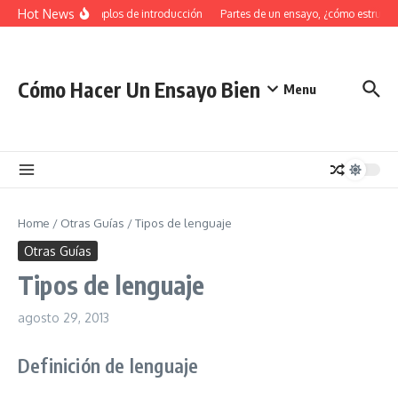
Saltar al contenido
Hot News
34 Ejemplos de introducción
Partes de un ensayo, ¿cómo estructur
Cómo Hacer Un Ensayo Bien
Menu
Home
/
Otras Guías
/
Tipos de lenguaje
Otras Guías
Tipos de lenguaje
agosto 29, 2013
Definición de lenguaje